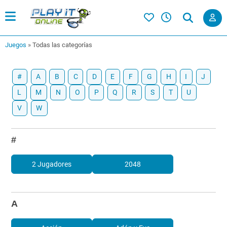
Juegos
»
Todas las categorías
#
A
B
C
D
E
F
G
H
I
J
L
M
N
O
P
Q
R
S
T
U
V
W
#
2 Jugadores
2048
A