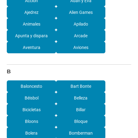
Acción
Adán y Eva
Ajedrez
Alien Games
Animales
Apilado
Apunta y dispara
Arcade
Aventura
Aviones
B
Baloncesto
Bart Bonte
Béisbol
Belleza
Bicicletas
Billar
Bloons
Bloque
Bolera
Bomberman