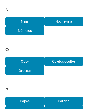
N
Ninja
Nochevieja
Números
O
Obby
Objetos ocultos
Ordenar
P
Papas
Parking