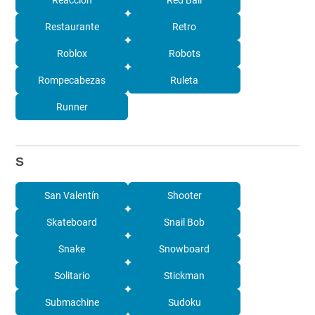
Reacción
Red Ball
Restaurante
Retro
Roblox
Robots
Rompecabezas
Ruleta
Runner
S
San Valentín
Shooter
Skateboard
Snail Bob
Snake
Snowboard
Solitario
Stickman
Submachine
Sudoku