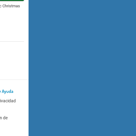
ic Christmas
y Ayuda
rivacidad
n de