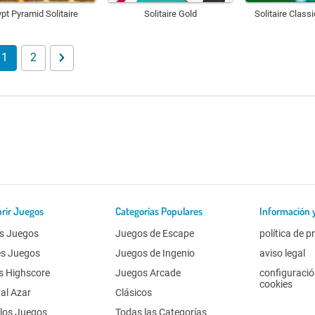
pt Pyramid Solitaire
Solitaire Gold
Solitaire Class
1
2
rir Juegos
Categorías Populares
Información 
s Juegos
Juegos de Escape
política de p
es Juegos
Juegos de Ingenio
aviso legal
s Highscore
Juegos Arcade
configuració
cookies
al Azar
Clásicos
los Juegos
Todas las Categorías