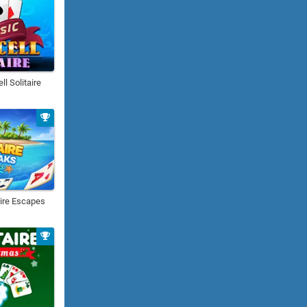
ll Solitaire
aire Escapes