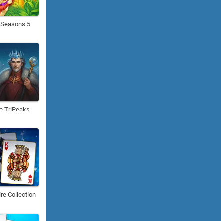
m Seasons 5
re TriPeaks
ire Collection