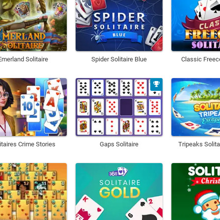
Emerland Solitaire
Spider Solitaire Blue
Classic Freece
itaires Crime Stories
Gaps Solitaire
Tripeaks Solit