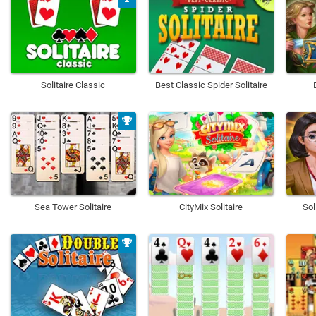
Solitaire Classic
Best Classic Spider Solitaire
Sea Tower Solitaire
CityMix Solitaire
Sol