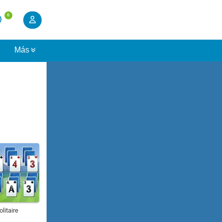
0
s
Más
litaire