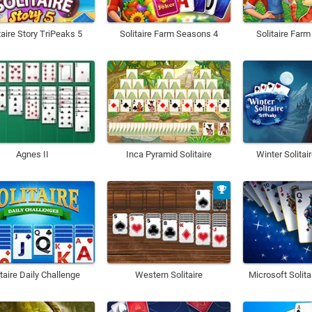
taire Story TriPeaks 5
Solitaire Farm Seasons 4
Solitaire Far
Agnes II
Inca Pyramid Solitaire
Winter Solitai
itaire Daily Challenge
Western Solitaire
Microsoft Solita