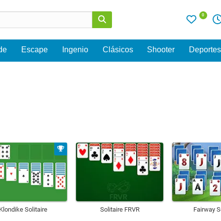
0
de
Escape
Ingenio
Clásicos
Shooter
Deporte
Klondike Solitaire
Solitaire FRVR
Fairway So