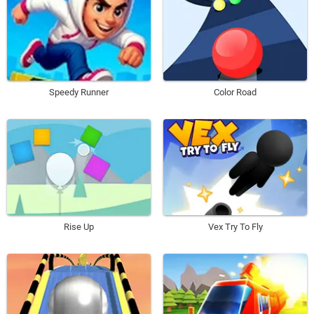
Speedy Runner
Color Road
Rise Up
Vex Try To Fly