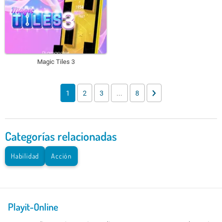
Magic Tiles 3
1
2
3
...
8
Categorías relacionadas
Habilidad
Acción
Playit-Online