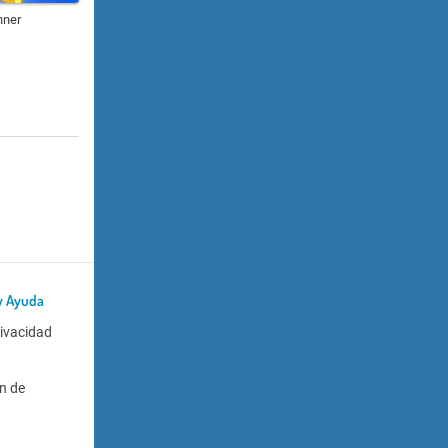
nner
y Ayuda
rivacidad
n de