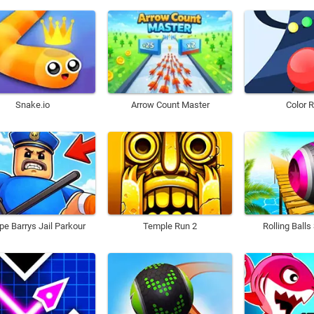
Snake.io
Arrow Count Master
Color 
pe Barrys Jail Parkour
Temple Run 2
Rolling Ball