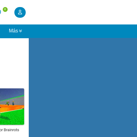
0
s
Más
r Brainrots