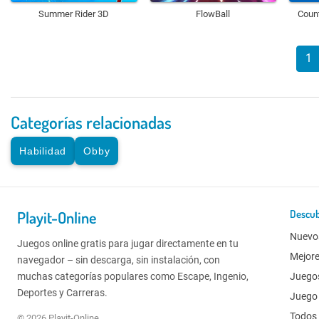
Summer Rider 3D
FlowBall
Coun
1
Categorías relacionadas
Habilidad
Obby
Playit-Online
Descub
Nuevo
Juegos online gratis para jugar directamente en tu
Mejor
navegador – sin descarga, sin instalación, con
muchas categorías populares como Escape, Ingenio,
Juego
Deportes y Carreras.
Juego 
Todos 
© 2026 Playit-Online