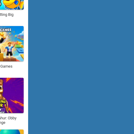
tting Big
i Games
hur: Obby
nge