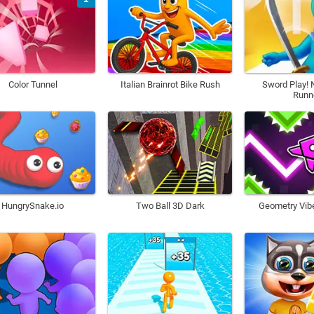
Color Tunnel
Italian Brainrot Bike Rush
Sword Play! N
Runn
HungrySnake.io
Two Ball 3D Dark
Geometry Vib