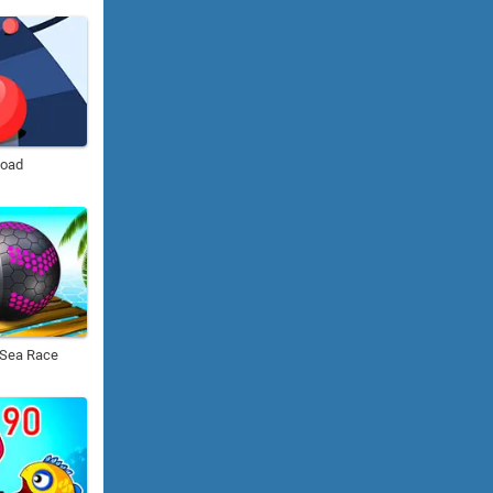
Road
s Sea Race