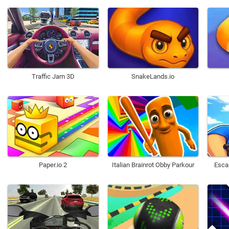
Traffic Jam 3D
SnakeLands.io
Paper.io 2
Italian Brainrot Obby Parkour
Esca