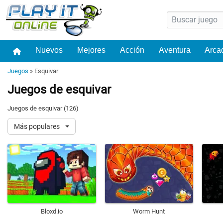
Nuevos
Mejores
Acción
Aventura
Arca
Juegos
»
Esquivar
Juegos de esquivar
Juegos de esquivar (126)
Más populares
Bloxd.io
Worm Hunt