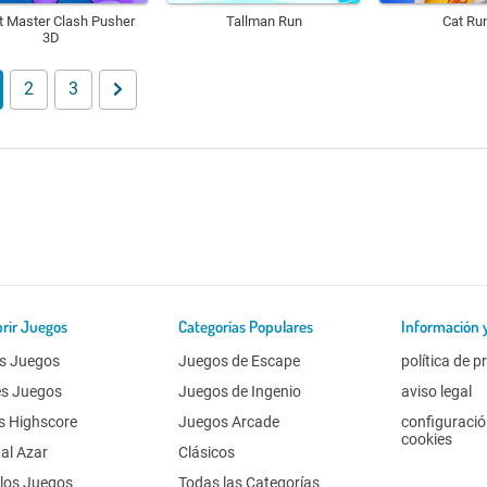
t Master Clash Pusher
Tallman Run
Cat Ru
3D
2
3
rir Juegos
Categorías Populares
Información 
s Juegos
Juegos de Escape
política de p
es Juegos
Juegos de Ingenio
aviso legal
s Highscore
Juegos Arcade
configuració
cookies
al Azar
Clásicos
los Juegos
Todas las Categorías