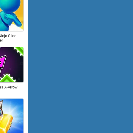
inja Slice
er
es X-Arrow