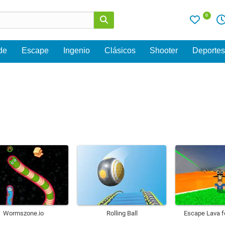
0
de
Escape
Ingenio
Clásicos
Shooter
Deporte
Wormszone.io
Rolling Ball
Escape Lava fo