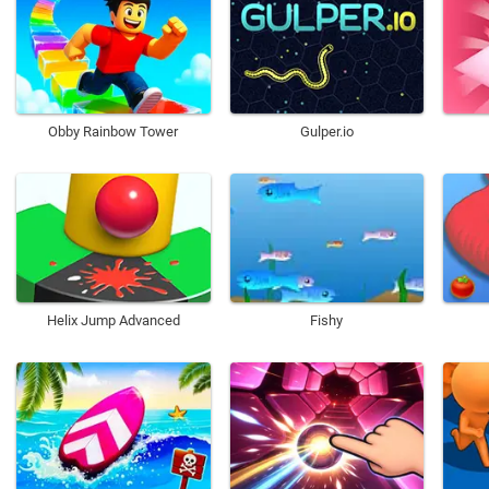
Obby Rainbow Tower
Gulper.io
Helix Jump Advanced
Fishy