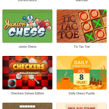
Domino Block
Mancala
Junior Chess
Tic Tac Toe
Checkers Deluxe Edition
Daily Chess Puzzle