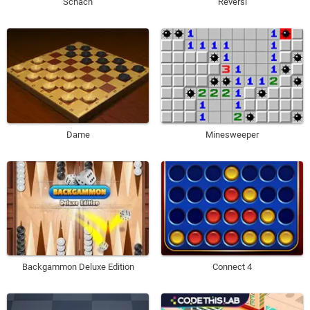
Schach
Reversi
Dame
Minesweeper
Backgammon Deluxe Edition
Connect 4