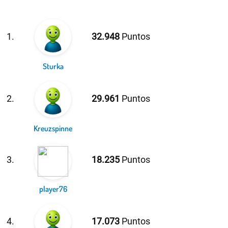
1.
32.948
Puntos
Sturka
2.
29.961
Puntos
Kreuzspinne
3.
18.235
Puntos
player76
4.
17.073
Puntos