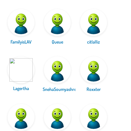
FamilyisLAV
Queue
citlalliz
Lagertha
SnehaSoumyashre
Roxxter