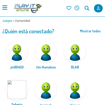
Juegos
»
Comunidad
¿Quién está conectado?
Mostrar todos
jm90459
tim thanatoss
BLAB
Syberia
tomicek
tinewe