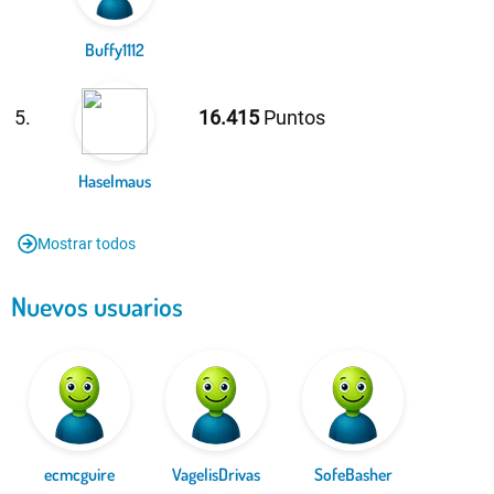
Buffy1112
5.
16.415
Puntos
Haselmaus
Mostrar todos
Nuevos usuarios
ecmcguire
VagelisDrivas
SofeBasher