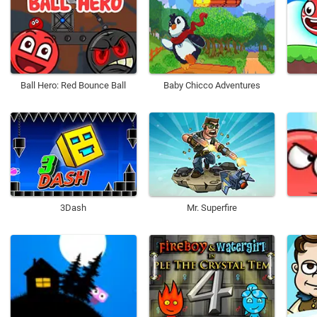
Ball Hero: Red Bounce Ball
Baby Chicco Adventures
3Dash
Mr. Superfire