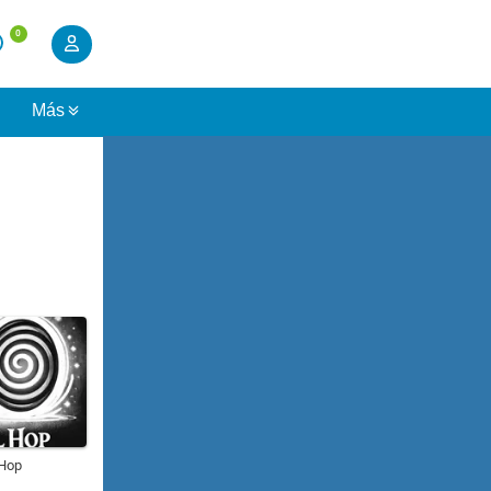
0
s
Más
 Hop