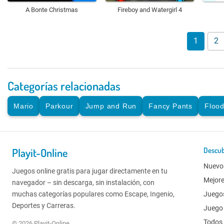
A Bonte Christmas
Fireboy and Watergirl 4
1
2
Categorías relacionadas
Mario
Parkour
Jump and Run
Fancy Pants
Floo
Playit-Online
Descub
Nuevo
Juegos online gratis para jugar directamente en tu
Mejor
navegador – sin descarga, sin instalación, con
muchas categorías populares como Escape, Ingenio,
Juego
Deportes y Carreras.
Juego 
Todos 
© 2026 Playit-Online