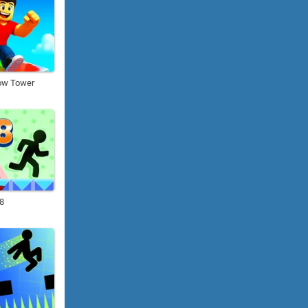
ow Tower
8