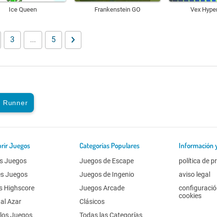
Ice Queen
Frankenstein GO
Vex Hype
3
...
5
d Runner
rir Juegos
Categorías Populares
Información 
s Juegos
Juegos de Escape
política de p
es Juegos
Juegos de Ingenio
aviso legal
s Highscore
Juegos Arcade
configuració
cookies
al Azar
Clásicos
los Juegos
Todas las Categorías