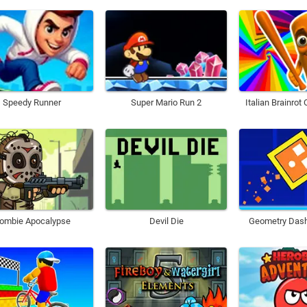
Speedy Runner
Super Mario Run 2
Italian Brainrot
ombie Apocalypse
Devil Die
Geometry Dash