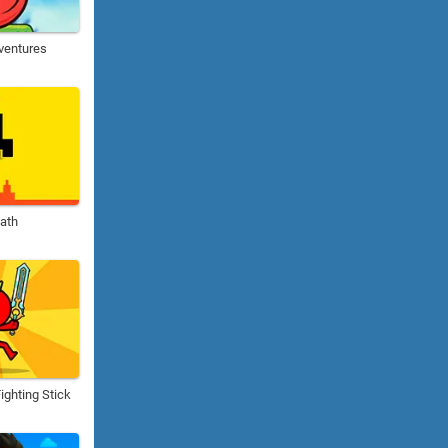
ventures
Path
ighting Stick