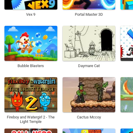
Vex 9
Portal Master 3D
Bubble Blasters
Daymare Cat
Fireboy and Watergirl 2 - The
Cactus Mccoy
Light Temple