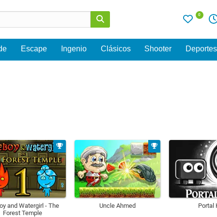
0
de
Escape
Ingenio
Clásicos
Shooter
Deporte
oy and Watergirl - The
Uncle Ahmed
Portal
Forest Temple