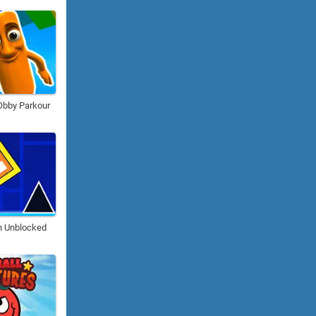
 Obby Parkour
 Unblocked​