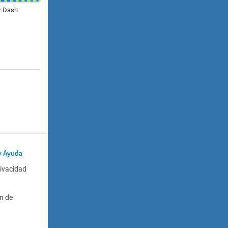
r Dash
y Ayuda
rivacidad
n de