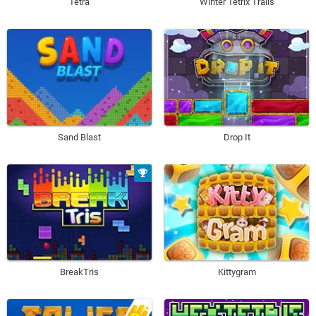
Tetra
Winter Tetrix Trails
Sand Blast
Drop It
BreakTris
Kittygram