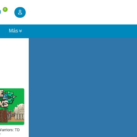
0
s
Más
arriors: TD
r