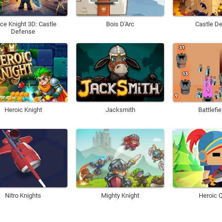
ice Knight 3D: Castle
Bois D'Arc
Castle D
Defense
Heroic Knight
Jacksmith
Battlefie
Nitro Knights
Mighty Knight
Heroic 