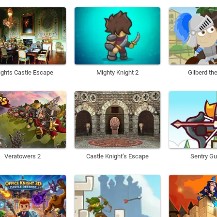
ights Castle Escape
Mighty Knight 2
Gilberd th
Veratowers 2
Castle Knight’s Escape
Sentry Gu