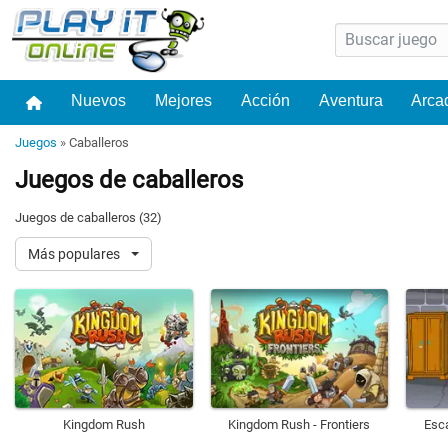
Nuevos
Mejores
Acción
Aventura
Arca
Juegos
»
Caballeros
Juegos de caballeros
Juegos de caballeros (32)
Más populares
Kingdom Rush
Kingdom Rush - Frontiers
Esc