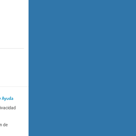
y Ayuda
rivacidad
n de