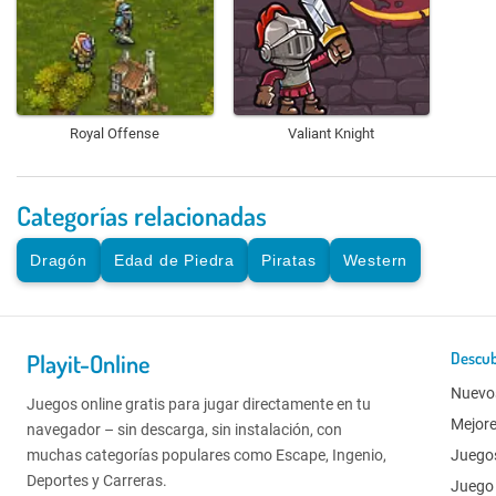
Royal Offense
Valiant Knight
Categorías relacionadas
Dragón
Edad de Piedra
Piratas
Western
Playit-Online
Descub
Nuevo
Juegos online gratis para jugar directamente en tu
Mejor
navegador – sin descarga, sin instalación, con
muchas categorías populares como Escape, Ingenio,
Juego
Deportes y Carreras.
Juego 