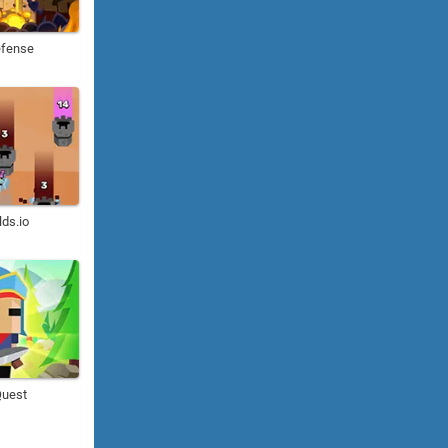
efense
lds.io
Quest