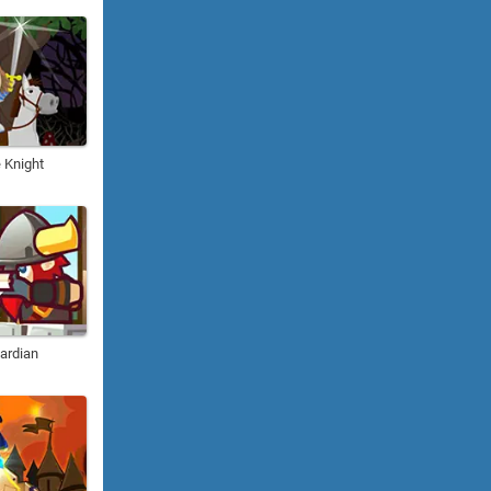
e Knight
ardian