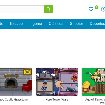
0
de
Escape
Ingenio
Clásicos
Shooter
Deporte
ape Castle Graystone
Hero Tower Wars
Age of Tanks W
Wa