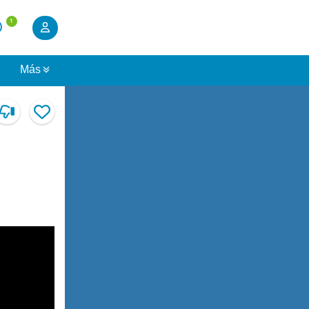
1
s
Más