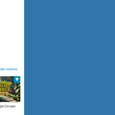
más nuevos
gle Escape