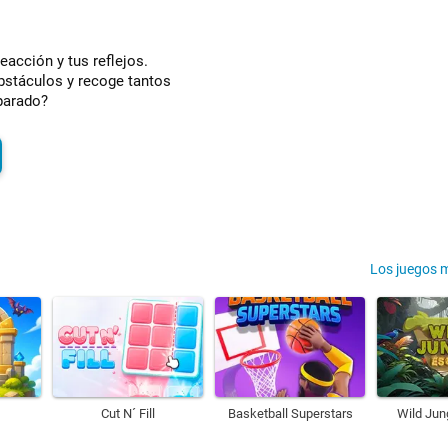
acción y tus reflejos.
obstáculos y recoge tantos
parado?
Los juegos 
Cut N´ Fill
Basketball Superstars
Wild Jun