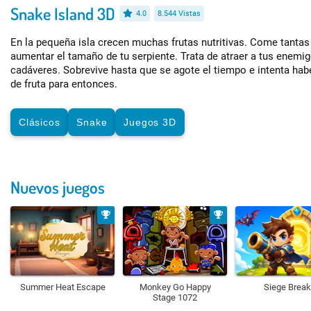
Snake Island 3D
4.0
8.544 Vistas
En la pequeña isla crecen muchas frutas nutritivas. Come tant
aumentar el tamaño de tu serpiente. Trata de atraer a tus enemig
cadáveres. Sobrevive hasta que se agote el tiempo e intenta ha
de fruta para entonces.
Clásicos
Snake
Juegos 3D
Nuevos juegos
Summer Heat Escape
Monkey Go Happy
Siege Break
Stage 1072