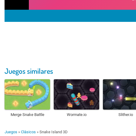
Juegos similares
Merge Snake Battle
Wormate.io
Slither.io
Juegos
»
Clásicos
»
Snake Island 3D