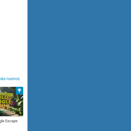
más nuevos
gle Escape