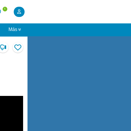
1
s
Más