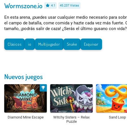
Wormszone.io
4.1
45.237 Vistas
En esta arena, ¡puedes usar cualquier medio necesario para sobre
el campo de batalla, come comida y hazte cada vez más fuerte. 
tamaño, ¡podrás salir de caza! ¿Serás el último gusano con vida?
Clásicos
io
Multijugador
Snake
Esquivar
Nuevos juegos
Diamond Mine Escape
Witchy Sisters – Relax
Sand Loop
Puzzle