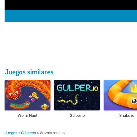
Juegos similares
Worm Hunt
Gulper.io
Snake.io
Juegos
»
Clásicos
»
Wormszone.io