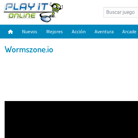
Nuevos
Mejores
Acción
Aventura
Arcade
Wormszone.io