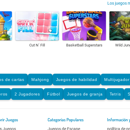
Los juegos 
Cut N´ Fill
Basketball Superstars
Wild Jun
os de cartas
Mahjong
Juegos de habilidad
Multijugador
eros
2 Jugadores
Fútbol
Juegos de granja
Tetris
S
rir Juegos
Categorías Populares
Información 
s Juegos
Juegos de Escape
política de p