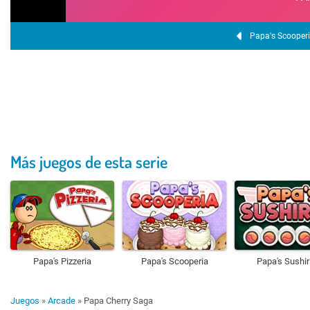
Papa's Scooper
Más juegos de esta serie
Papa's Pizzeria
Papa's Scooperia
Papa's Sushir
Juegos
»
Arcade
»
Papa Cherry Saga