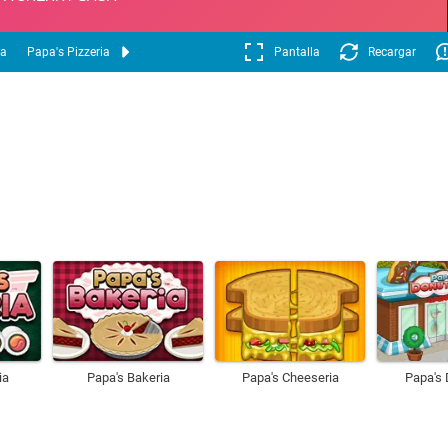
ia
Papa's Pizzeria
Pantalla
Recargar
ia
Papa's Bakeria
Papa's Cheeseria
Papa's 