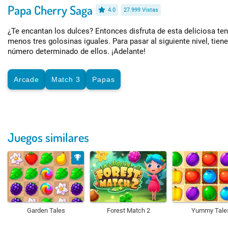
Papa Cherry Saga
4.0
27.999 Vistas
¿Te encantan los dulces? Entonces disfruta de esta deliciosa t
menos tres golosinas iguales. Para pasar al siguiente nivel, tien
número determinado de ellos. ¡Adelante!
Arcade
Match 3
Papas
Juegos similares
Garden Tales
Forest Match 2
Yummy Tale