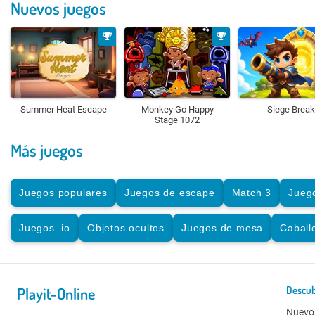
Nuevos juegos
Summer Heat Escape
Monkey Go Happy
Siege Break
Stage 1072
Más juegos
Juegos populares
Juegos de escape
Match 3
Jueg
Juegos .io
Objetos ocultos
Juegos de mesa
Caball
Playit-Online
Descub
Nuevo