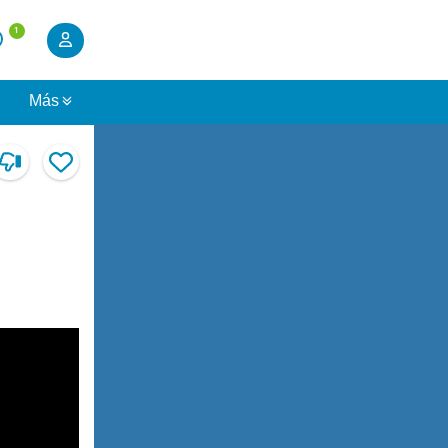
1
s
Más