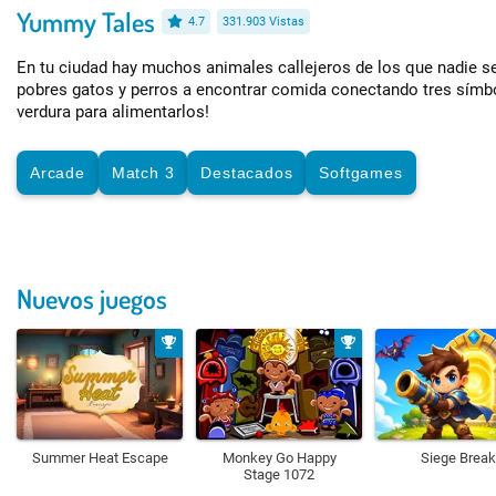
Yummy Tales
4.7
331.903 Vistas
En tu ciudad hay muchos animales callejeros de los que nadie s
pobres gatos y perros a encontrar comida conectando tres símbo
verdura para alimentarlos!
Arcade
Match 3
Destacados
Softgames
Nuevos juegos
Summer Heat Escape
Monkey Go Happy
Siege Break
Stage 1072