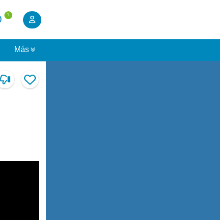
1
s
Más