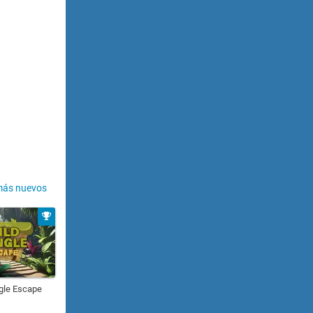
más nuevos
gle Escape