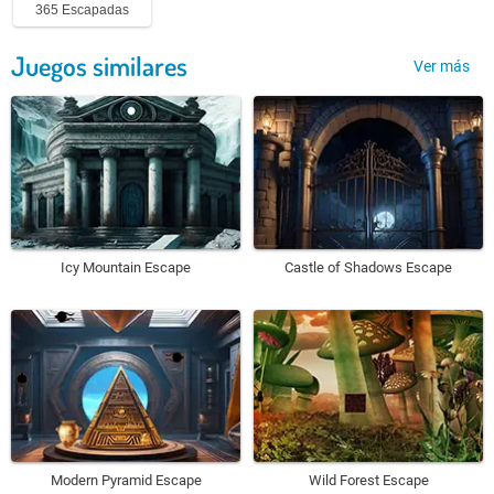
365 Escapadas
Juegos similares
Ver más
Icy Mountain Escape
Castle of Shadows Escape
Modern Pyramid Escape
Wild Forest Escape