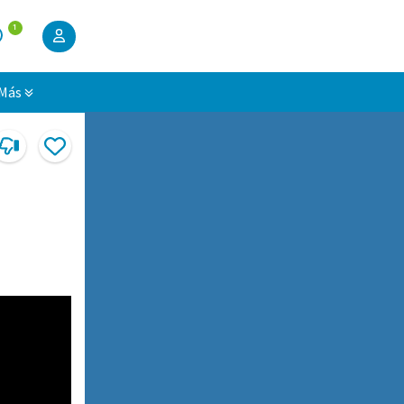
1
Más