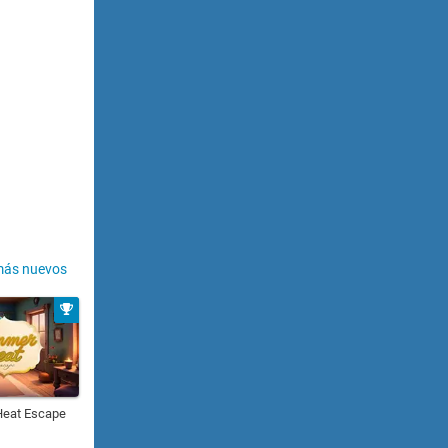
más nuevos
eat Escape