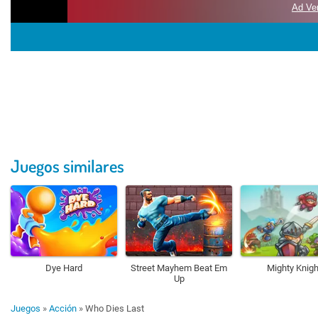
Juegos similares
Dye Hard
Street Mayhem Beat Em
Mighty Knigh
Up
Juegos
»
Acción
»
Who Dies Last