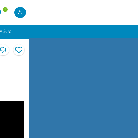
1
Más