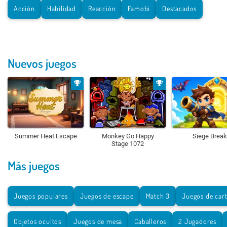
Acción
Habilidad
Reacción
Famobi
Destacados
Nuevos juegos
Summer Heat Escape
Monkey Go Happy
Siege Break
Stage 1072
Más juegos
Juegos populares
Juegos de escape
Match 3
Juegos de car
Objetos ocultos
Juegos de mesa
Caballeros
2 Jugadores