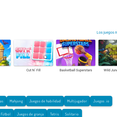
Los juegos 
Cut N´ Fill
Basketball Superstars
Wild Jun
tas
Mahjong
Juegos de habilidad
Multijugador
Juegos .io
Fútbol
Juegos de granja
Tetris
Solitario