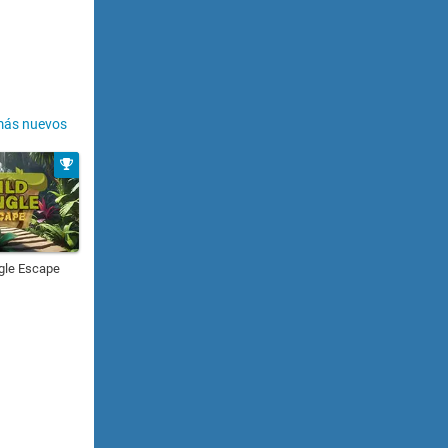
más nuevos
gle Escape