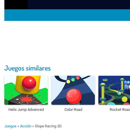
Juegos similares
Helix Jump Advanced
Color Road
Rocket Roa
Juegos
»
Acción
»
Slope Racing 3D