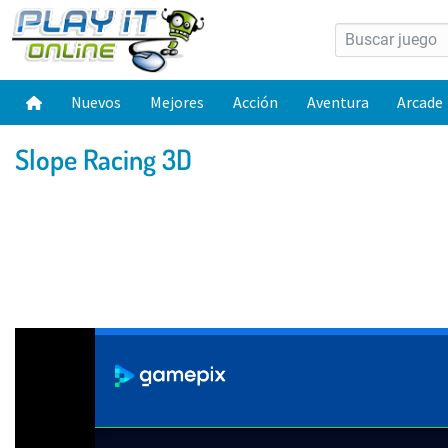
Nuevos
Mejores
Acción
Aventura
Arcade
Slope Racing 3D