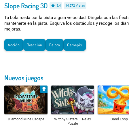
Slope Racing 3D
3.4
14.272 Vistas
Tu bola rueda por la pista a gran velocidad. Dirígela con las flech
mantenerte en la pista. Esquiva los obstáculos y recoge los di
mejoras.
Acción
Reacción
Pelota
Gamepix
Nuevos juegos
Diamond Mine Escape
Witchy Sisters – Relax
Sand Loop
Puzzle