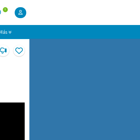
1
Más