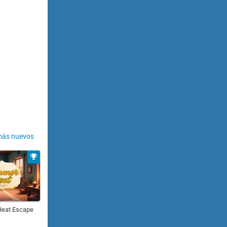
más nuevos
eat Escape