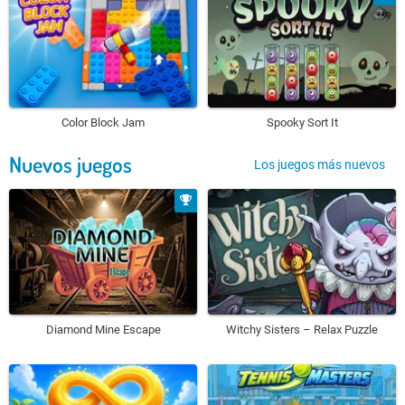
Color Block Jam
Spooky Sort It
Nuevos juegos
Los juegos más nuevos
Diamond Mine Escape
Witchy Sisters – Relax Puzzle