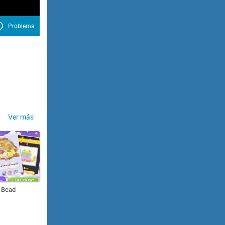
Problema
Ver más
 Bead