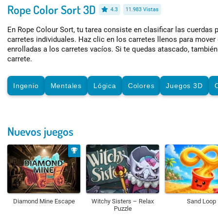
Rope Color Sort 3D
4.3
11.983 Vistas
En Rope Colour Sort, tu tarea consiste en clasificar las cuerdas 
carretes individuales. Haz clic en los carretes llenos para move
enrolladas a los carretes vacíos. Si te quedas atascado, tambié
carrete.
Ingenio
Mentales
Lógica
Colores
Juegos 3D
Nuevos juegos
Diamond Mine Escape
Witchy Sisters – Relax
Sand Loop
Puzzle