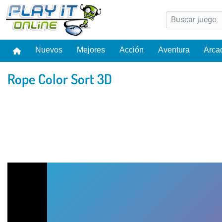
Nuevos
Mejores
Acción
Aventura
Arca
Rope Color Sort 3D