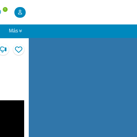
1
s
Más