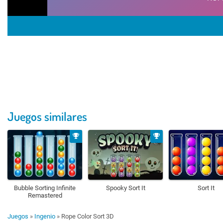
Juegos similares
Bubble Sorting Infinite
Spooky Sort It
Sort It
Remastered
Juegos
»
Ingenio
»
Rope Color Sort 3D