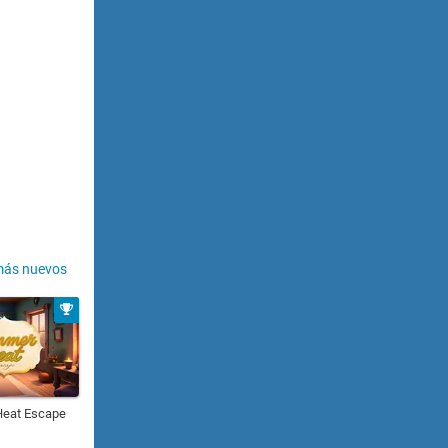
más nuevos
eat Escape