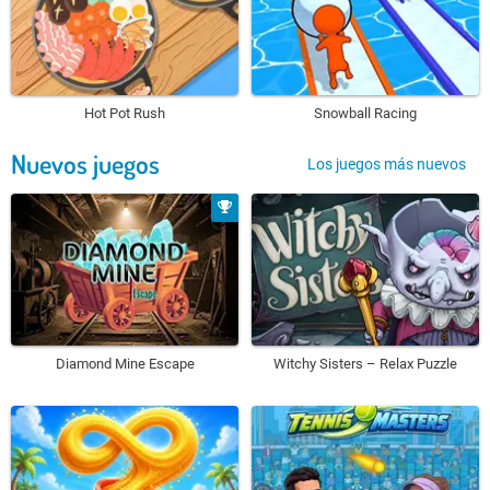
Hot Pot Rush
Snowball Racing
Nuevos juegos
Los juegos más nuevos
Diamond Mine Escape
Witchy Sisters – Relax Puzzle