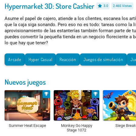
Hypermarket 3D: Store Cashier
3.0
2.465 Vistas
Asume el papel de cajero, atiende a los clientes, escanea los artí
que la caja siga sonando. Pero eso no es todo: tareas como la li
aprovisionamiento de las estanterías también forman parte de tu
puedes convertir la pequeña tienda en un negocio floreciente a b
lo que hay que tener?
Arcade
Hyper Casual
Reacción
Juegos de simulación
Ju
Nuevos juegos
Summer Heat Escape
Monkey Go Happy
Siege Break
Stage 1072