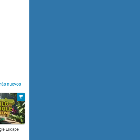
más nuevos
gle Escape