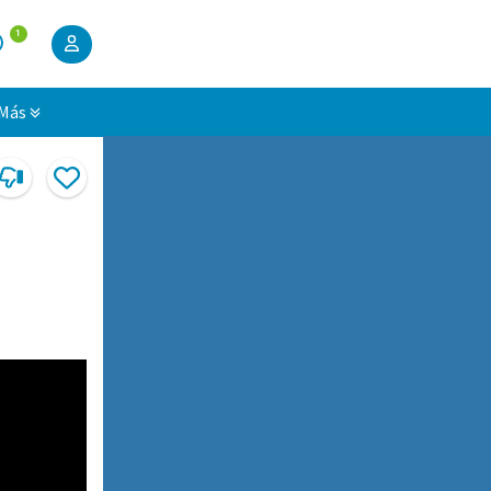
1
Más