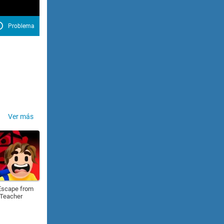
Problema
Ver más
Escape from
 Teacher