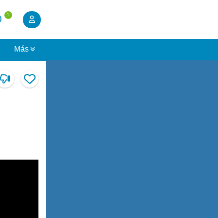
1
s
Más