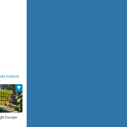
más nuevos
gle Escape