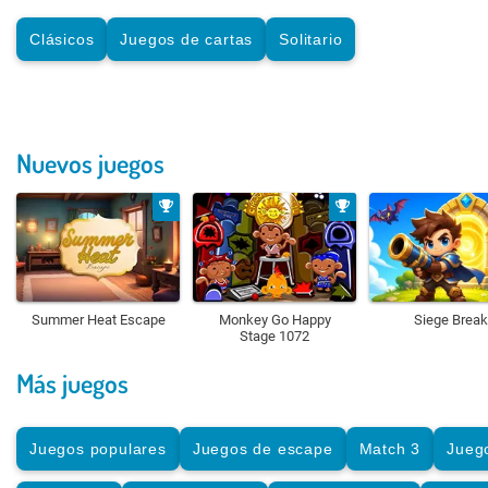
Clásicos
Juegos de cartas
Solitario
Nuevos juegos
Summer Heat Escape
Monkey Go Happy
Siege Break
Stage 1072
Más juegos
Juegos populares
Juegos de escape
Match 3
Jueg