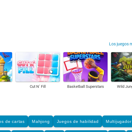
Los juegos 
Cut N´ Fill
Basketball Superstars
Wild Jun
os de cartas
Mahjong
Juegos de habilidad
Multijugador