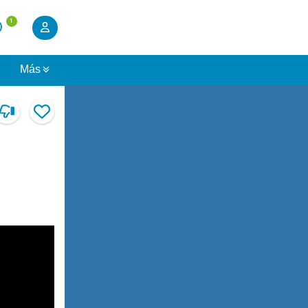
1
s
Más