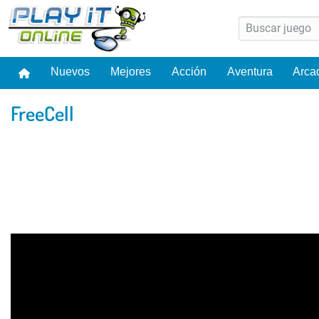
Nuevos
Mejores
Acción
Aventura
Arca
FreeCell