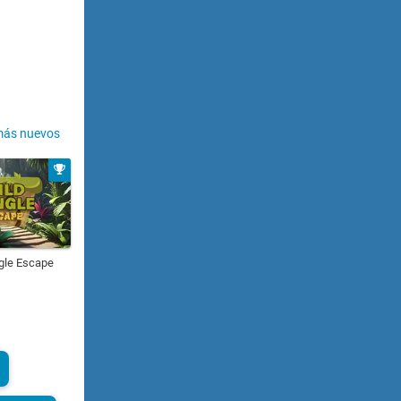
más nuevos
gle Escape