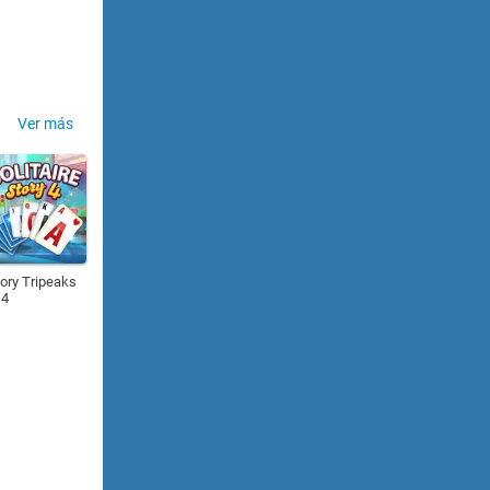
Ver más
tory Tripeaks
4