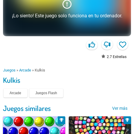
¡Lo siento! Este juego solo funciona en tu ordenador.
2.7
Estrellas
Juegos
»
Arcade
»
Kulkis
Kulkis
Arcade
Juegos Flash
Juegos similares
Ver más