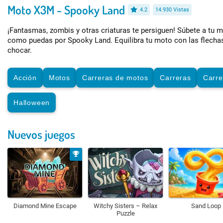
Moto X3M - Spooky Land
4.2
14.930 Vistas
¡Fantasmas, zombis y otras criaturas te persiguen! Súbete a tu 
como puedas por Spooky Land. Equilibra tu moto con las flechas
chocar.
Acción
Motos
Carreras de motos
Carreras
Carre
Halloween
Nuevos juegos
Diamond Mine Escape
Witchy Sisters – Relax
Sand Loop
Puzzle