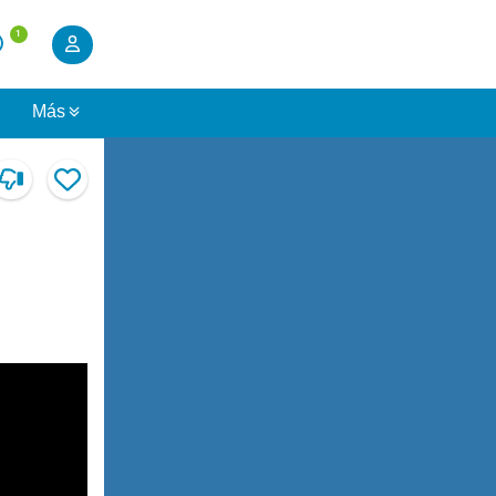
1
s
Más