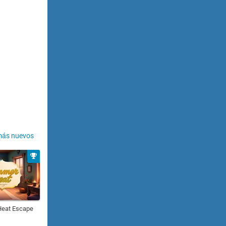
más nuevos
eat Escape