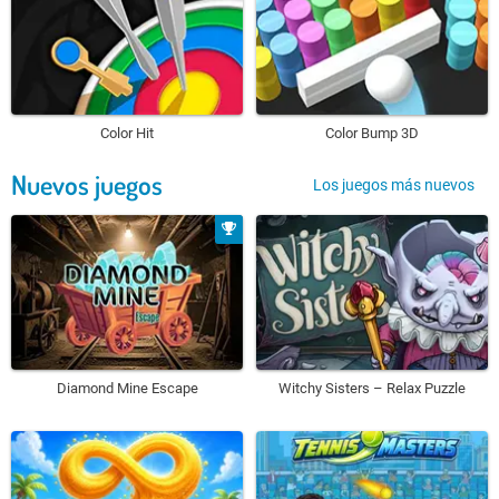
Color Hit
Color Bump 3D
Nuevos juegos
Los juegos más nuevos
Diamond Mine Escape
Witchy Sisters – Relax Puzzle