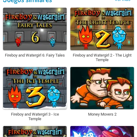
Fireboy and Watergirl 6: Fairy Tales
Fireboy and Watergirl 2 - The Light
Temple
Fireboy and Watergirl 3 - Ice
Money Movers 2
Temple