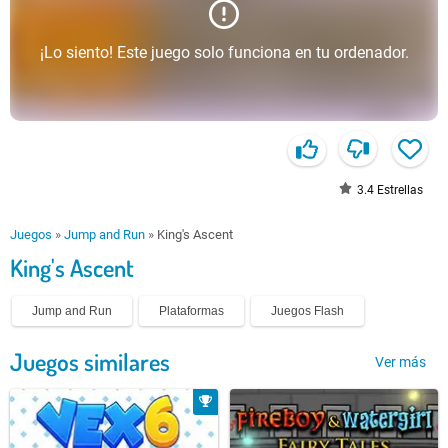
¡Lo siento! Este juego solo funciona en tu ordenador.
3.4
Estrellas
Juegos
»
Jump and Run
»
King's Ascent
King's Ascent
Jump and Run
Plataformas
Juegos Flash
Juegos similares
Ver más