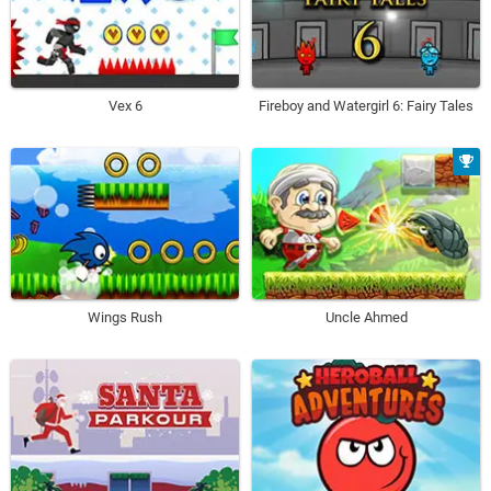
Vex 6
Fireboy and Watergirl 6: Fairy Tales
Wings Rush
Uncle Ahmed