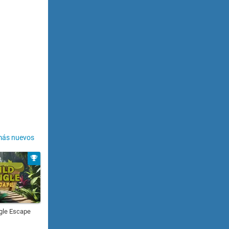
más nuevos
gle Escape