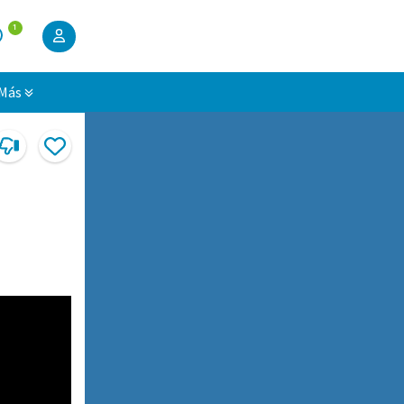
1
Más