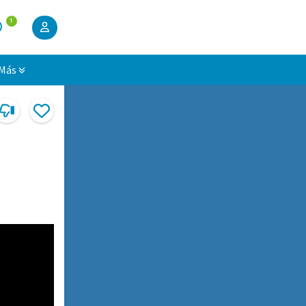
1
Más