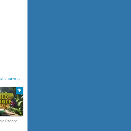
más nuevos
gle Escape