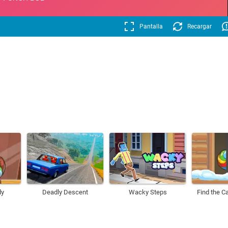
Pantalla
Recargar
dy
Deadly Descent
Wacky Steps
Find the C