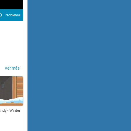
Problema
Ver más
andy - Winter