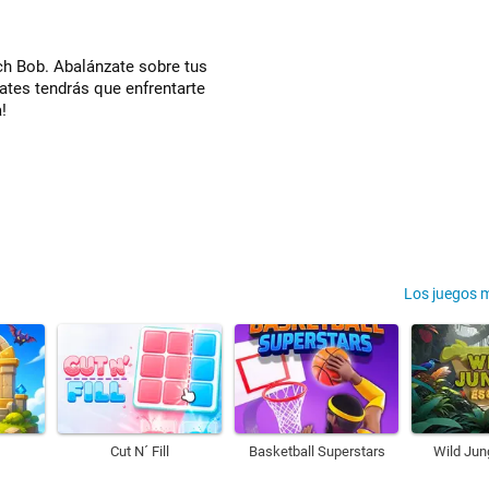
nch Bob. Abalánzate sobre tus
tes tendrás que enfrentarte
!
Los juegos 
Cut N´ Fill
Basketball Superstars
Wild Jun