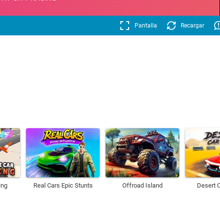
Pantalla
Recargar
ing
Real Cars Epic Stunts
Offroad Island
Desert 