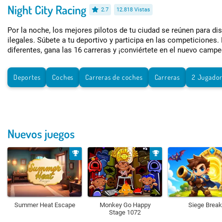
Night City Racing
2.7
12.818 Vistas
Por la noche, los mejores pilotos de tu ciudad se reúnen para dis
ilegales. Súbete a tu deportivo y participa en las competicione
diferentes, gana las 16 carreras y ¡conviértete en el nuevo camp
Deportes
Coches
Carreras de coches
Carreras
2 Jugado
Nuevos juegos
Summer Heat Escape
Monkey Go Happy
Siege Break
Stage 1072