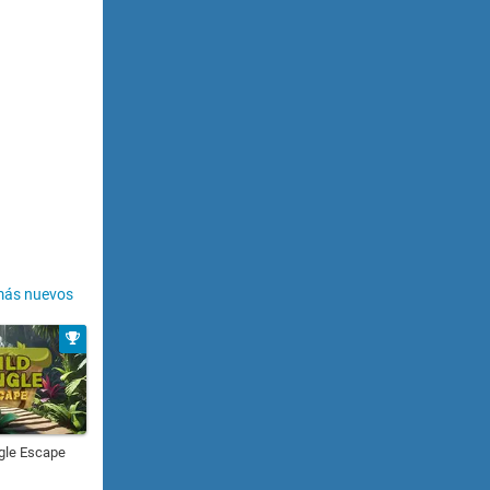
más nuevos
gle Escape