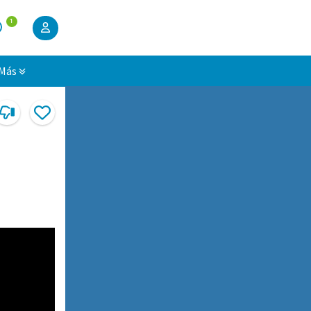
1
Más