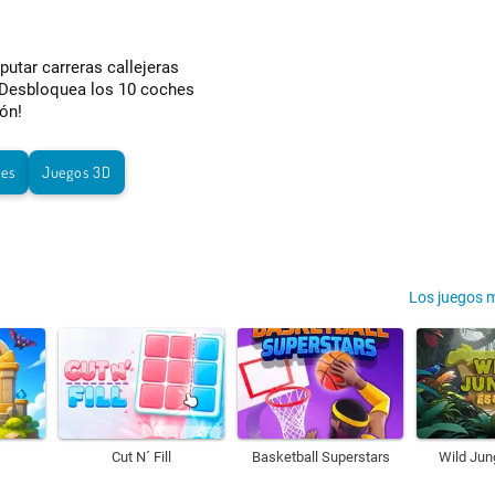
putar carreras callejeras
s. Desbloquea los 10 coches
eón!
res
Juegos 3D
Los juegos 
Cut N´ Fill
Basketball Superstars
Wild Jun