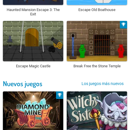
Haunted Mansion Escape 3: The
Escape Old Boathouse
Exit
Escape Magic Castle
Break Free the Stone Temple
Nuevos juegos
Los juegos más nuevos