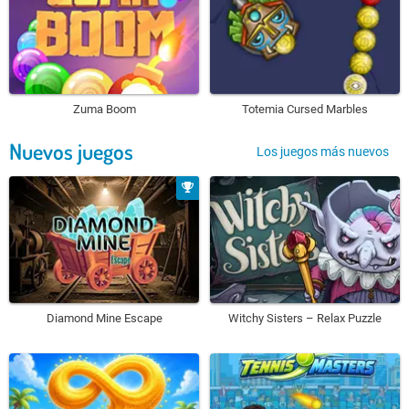
Zuma Boom
Totemia Cursed Marbles
Nuevos juegos
Los juegos más nuevos
Diamond Mine Escape
Witchy Sisters – Relax Puzzle