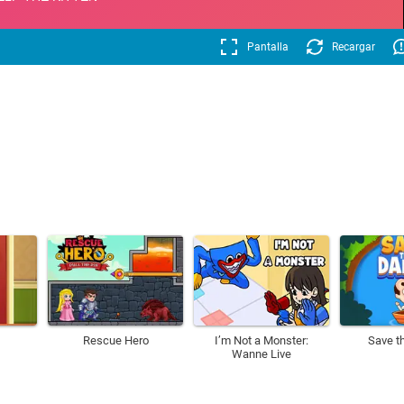
Pantalla
Recargar
Rescue Hero
I’m Not a Monster:
Save t
Wanne Live