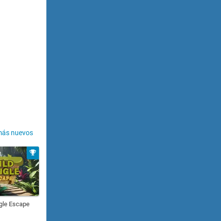
más nuevos
gle Escape