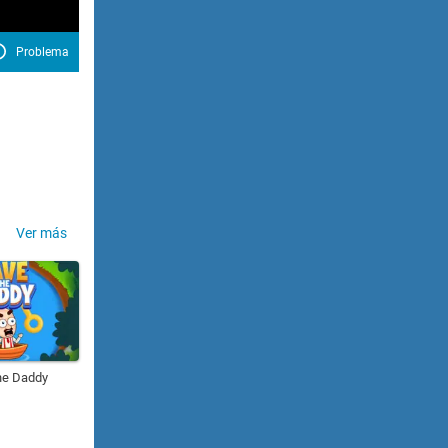
Problema
Ver más
he Daddy