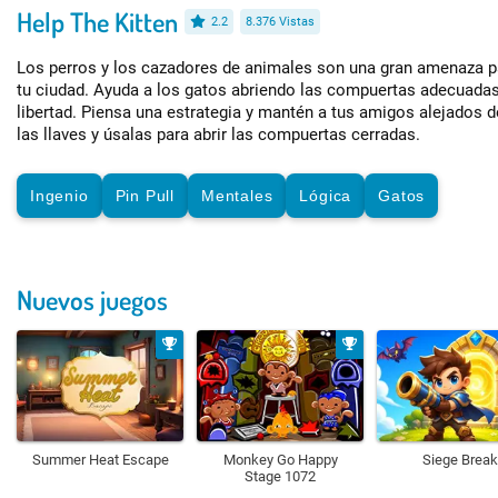
Help The Kitten
2.2
8.376 Vistas
Los perros y los cazadores de animales son una gran amenaza pa
tu ciudad. Ayuda a los gatos abriendo las compuertas adecuadas
libertad. Piensa una estrategia y mantén a tus amigos alejados 
las llaves y úsalas para abrir las compuertas cerradas.
Ingenio
Pin Pull
Mentales
Lógica
Gatos
Nuevos juegos
Summer Heat Escape
Monkey Go Happy
Siege Break
Stage 1072