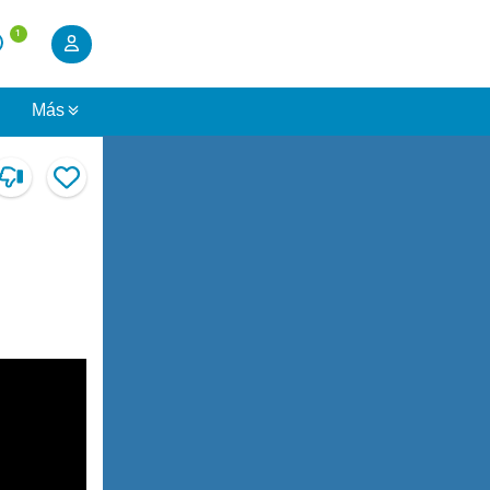
1
s
Más