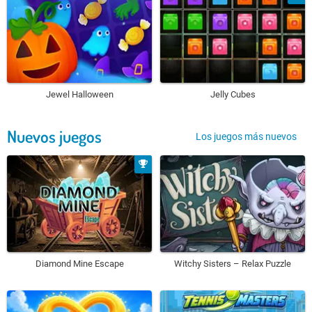
Jewel Halloween
Jelly Cubes
Nuevos juegos
Los juegos más nuevos
Diamond Mine Escape
Witchy Sisters – Relax Puzzle