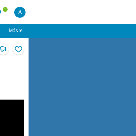
1
s
Más