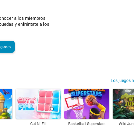
conocer a los miembros
puedas y enfréntate a los
tgames
Los juegos 
Cut N´ Fill
Basketball Superstars
Wild Jun