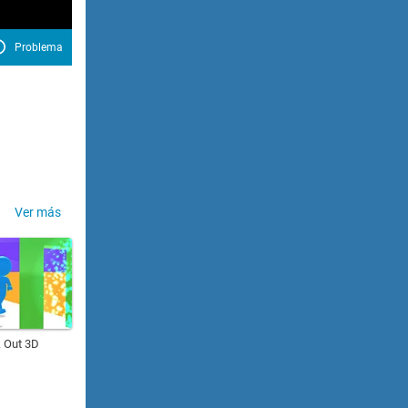
Problema
Ver más
 Out 3D