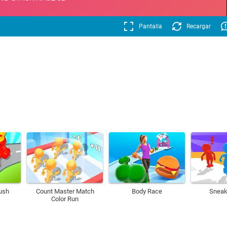
Pantalla
Recargar
ush
Count Master Match
Body Race
Sneak
Color Run