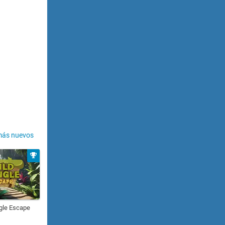
más nuevos
gle Escape