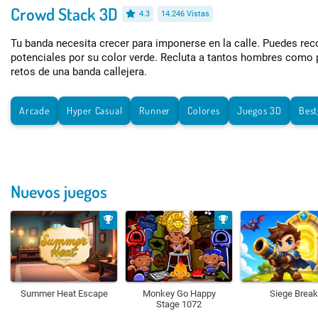
Crowd Stack 3D
4.3
14.246 Vistas
Tu banda necesita crecer para imponerse en la calle. Puedes re
potenciales por su color verde. Recluta a tantos hombres como 
retos de una banda callejera.
Arcade
Hyper Casual
Runner
Colores
Juegos 3D
Bes
Nuevos juegos
Summer Heat Escape
Monkey Go Happy
Siege Break
Stage 1072