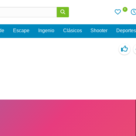
0
de
Escape
Ingenio
Clásicos
Shooter
Deporte