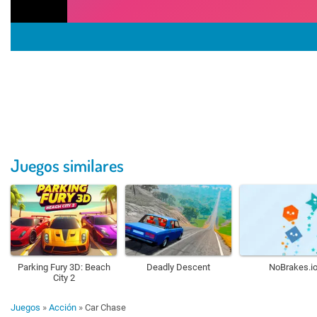
Juegos similares
Parking Fury 3D: Beach
Deadly Descent
NoBrakes.i
City 2
Juegos
»
Acción
»
Car Chase