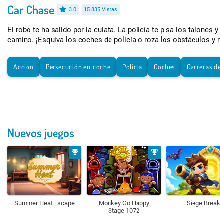
Car Chase
3.0
15.835 Vistas
El robo te ha salido por la culata. La policía te pisa los talones y
camino. ¡Esquiva los coches de policía o roza los obstáculos y r
Acción
Persecución en coche
Policía
Coches
Carreras d
Nuevos juegos
Summer Heat Escape
Monkey Go Happy
Siege Break
Stage 1072