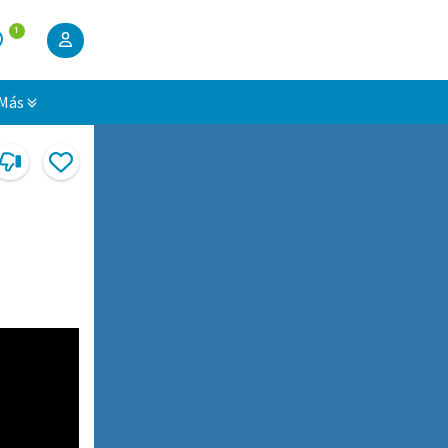
1
Más