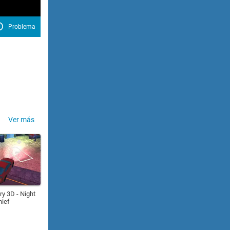
Problema
Ver más
ry 3D - Night
hief