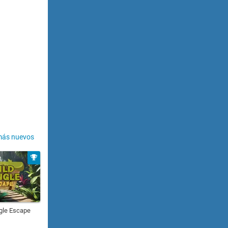
más nuevos
gle Escape