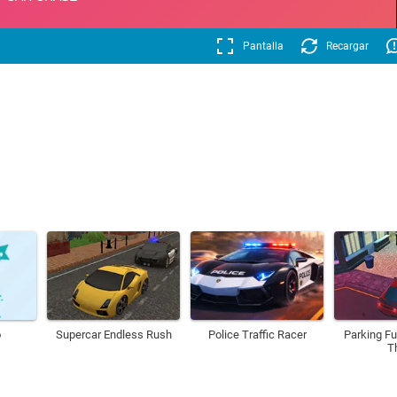
Pantalla
Recargar
o
Supercar Endless Rush
Police Traffic Racer
Parking Fu
T