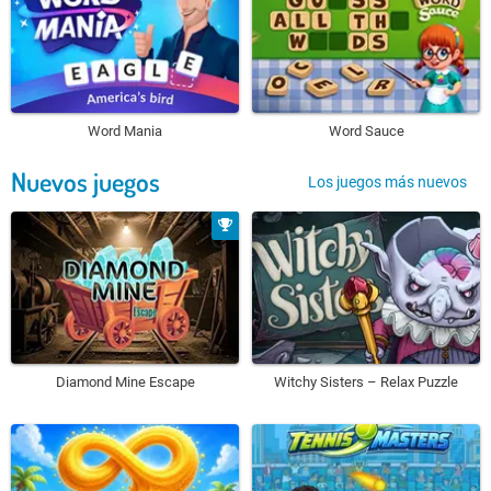
Word Mania
Word Sauce
Nuevos juegos
Los juegos más nuevos
Diamond Mine Escape
Witchy Sisters – Relax Puzzle