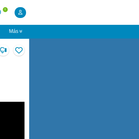
1
s
Más