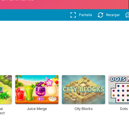
Pantalla
Recargar
ai
Juice Merge
City Blocks
Dots
ect