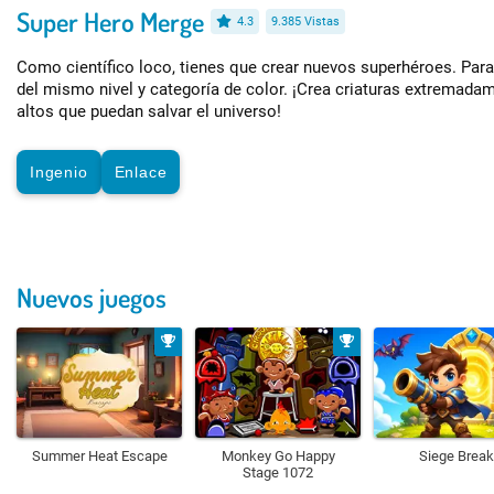
Super Hero Merge
4.3
9.385 Vistas
Como científico loco, tienes que crear nuevos superhéroes. Par
del mismo nivel y categoría de color. ¡Crea criaturas extremada
altos que puedan salvar el universo!
Ingenio
Enlace
Nuevos juegos
Summer Heat Escape
Monkey Go Happy
Siege Break
Stage 1072