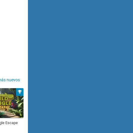
más nuevos
gle Escape