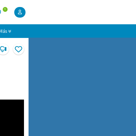
1
Más