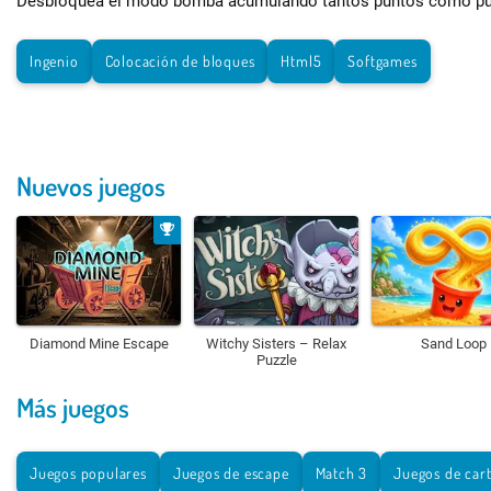
Desbloquea el modo bomba acumulando tantos puntos como p
Ingenio
Colocación de bloques
Html5
Softgames
Nuevos juegos
Diamond Mine Escape
Witchy Sisters – Relax
Sand Loop
Puzzle
Más juegos
Juegos populares
Juegos de escape
Match 3
Juegos de car