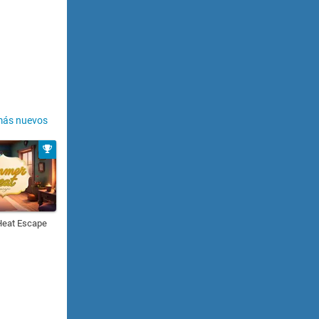
más nuevos
eat Escape