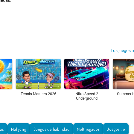
uedas.
Los juegos 
Tennis Masters 2026
Nitro Speed 2
Summer H
Underground
tas
Mahjong
Juegos de habilidad
Multijugador
Juegos .io