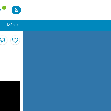
1
s
Más