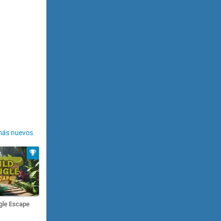
más nuevos
gle Escape