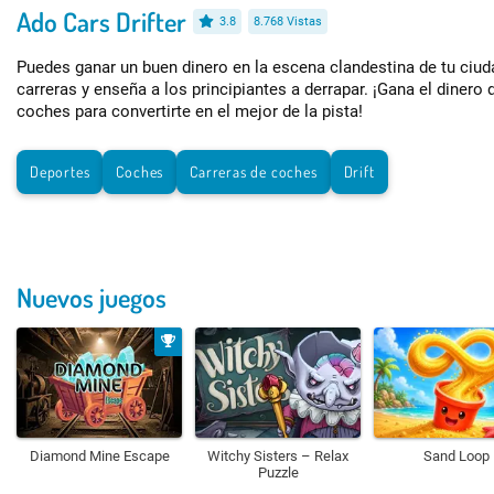
Ado Cars Drifter
3.8
8.768 Vistas
Puedes ganar un buen dinero en la escena clandestina de tu ciud
carreras y enseña a los principiantes a derrapar. ¡Gana el dinero
coches para convertirte en el mejor de la pista!
Deportes
Coches
Carreras de coches
Drift
Nuevos juegos
Diamond Mine Escape
Witchy Sisters – Relax
Sand Loop
Puzzle