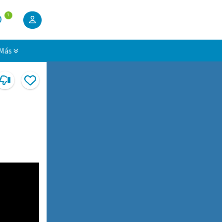
1
Más