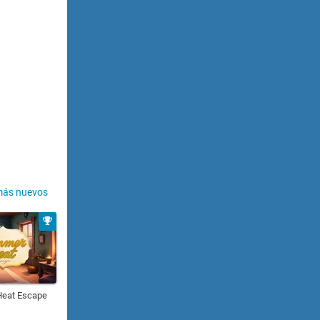
más nuevos
eat Escape