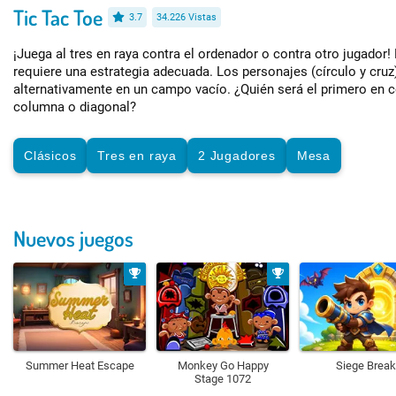
Tic Tac Toe
3.7
34.226 Vistas
¡Juega al tres en raya contra el ordenador o contra otro jugador
requiere una estrategia adecuada. Los personajes (círculo y cru
alternativamente en un campo vacío. ¿Quién será el primero en co
columna o diagonal?
Clásicos
Tres en raya
2 Jugadores
Mesa
Nuevos juegos
Summer Heat Escape
Monkey Go Happy
Siege Break
Stage 1072