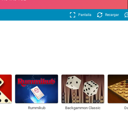
Pantalla
Recargar
Rummikub
Backgammon Classic
D