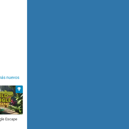
más nuevos
gle Escape