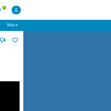
1
s
Más