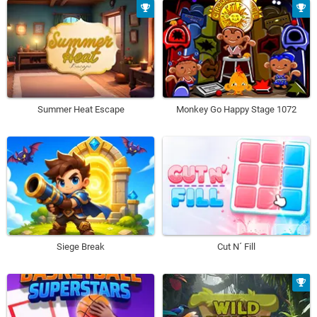
Summer Heat Escape
Monkey Go Happy Stage 1072
Siege Break
Cut N´ Fill