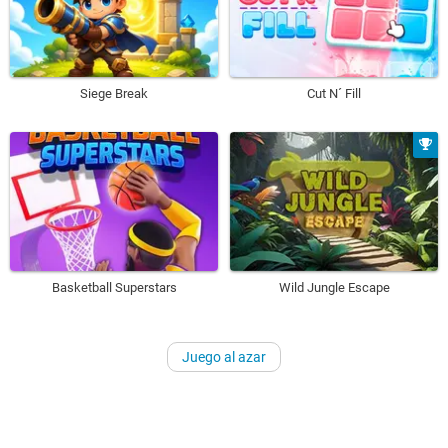
Siege Break
Cut N´ Fill
Basketball Superstars
Wild Jungle Escape
Juego al azar