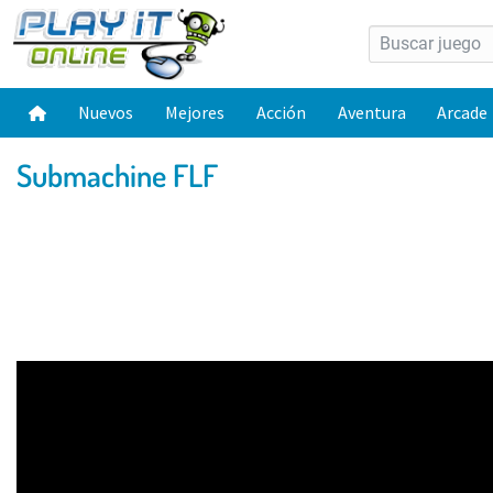
Nuevos
Mejores
Acción
Aventura
Arcade
Submachine FLF