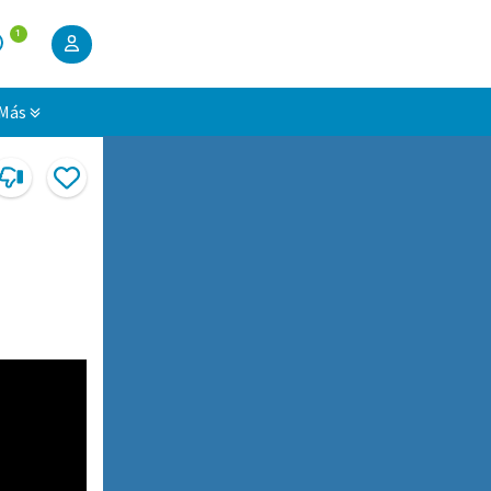
1
Más