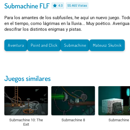
Submachine FLF
4.0
55.465 Vistas
Para los amantes de los subfusiles, he aquí un nuevo juego. Tod
en el tiempo, como lágrimas en la lluvia... Muy poético. Averigua 
descifrar los distintos enigmas y pistas.
Aventura
Point and Click
Submachine
Mateusz Skutnik
Juegos similares
Submachine 10: The
Submachine 8
Submachine 
Exit