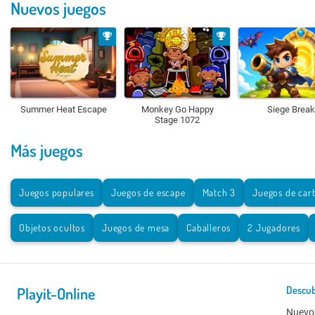
Nuevos juegos
Summer Heat Escape
Monkey Go Happy
Siege Break
Stage 1072
Más juegos
Juegos populares
Juegos de escape
Match 3
Juegos de car
Objetos ocultos
Juegos de mesa
Caballeros
2 Jugadores
Playit-Online
Descub
Nuevo