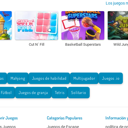
Los juegos 
Cut N´ Fill
Basketball Superstars
Wild Jun
tas
Mahjong
Juegos de habilidad
Multijugador
Juegos .io
Fútbol
Juegos de granja
Tetris
Solitario
rir Juegos
Categorías Populares
Información 
s Juegos
Juegos de Escape
política de p