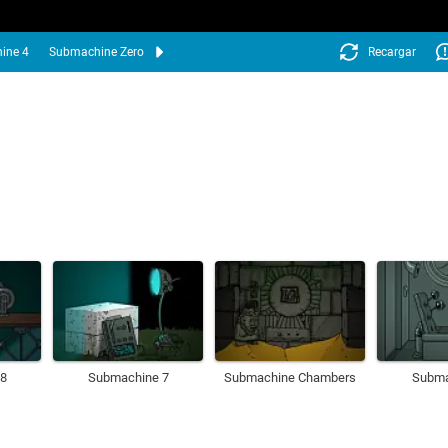
ine 4
Submachine Zero
Recargar
8
Submachine 7
Submachine Chambers
Subma