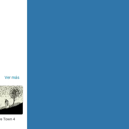
Ver más
e Town 4