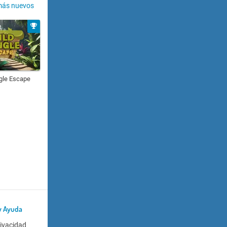
más nuevos
gle Escape
y Ayuda
rivacidad