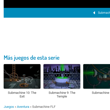
Submach
Más juegos de esta serie
Submachine 10: The
Submachine 9: The
Submachine 
Exit
Temple
Juegos
»
Aventura
»
Submachine FLF