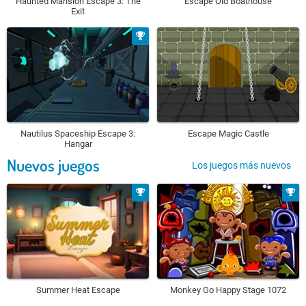
Haunted Mansion Escape 3: The
Escape Old Boathouse
Exit
Nautilus Spaceship Escape 3:
Escape Magic Castle
Hangar
Nuevos juegos
Los juegos más nuevos
Summer Heat Escape
Monkey Go Happy Stage 1072