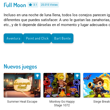
Full Moon
3.1
25.015 Vistas
Incluso en una noche de luna llena, todos los conejos parecen ig
diferentes que puedes satisfacer. A uno le gustan las zanahorias
etc., y de ti depende dárselas en el momento y lugar adecuados c
Aventura
Point and Click
Bart Bonte
Nuevos juegos
Summer Heat Escape
Monkey Go Happy
Siege Break
Stage 1072