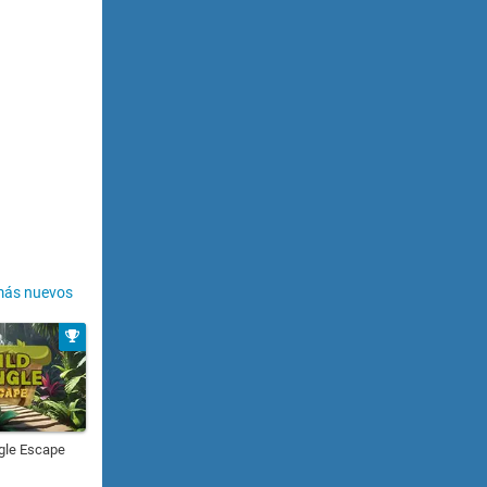
más nuevos
gle Escape