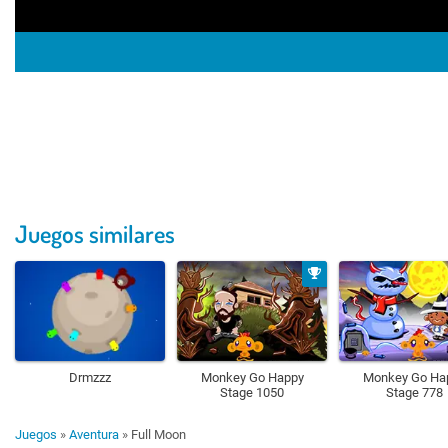
Juegos similares
Drmzzz
Monkey Go Happy
Monkey Go Ha
Stage 1050
Stage 778
Juegos
»
Aventura
»
Full Moon