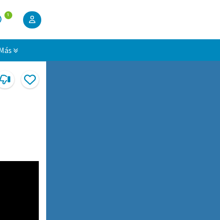
1
Más