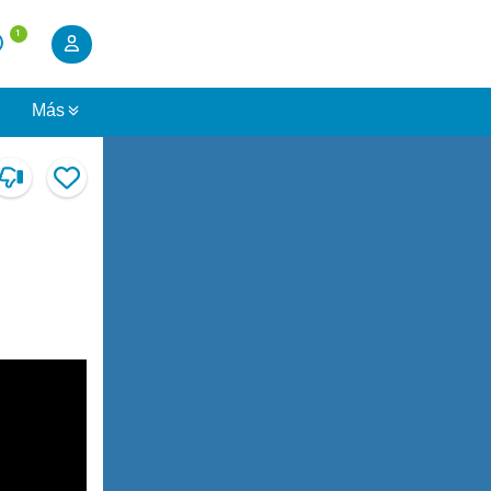
1
s
Más