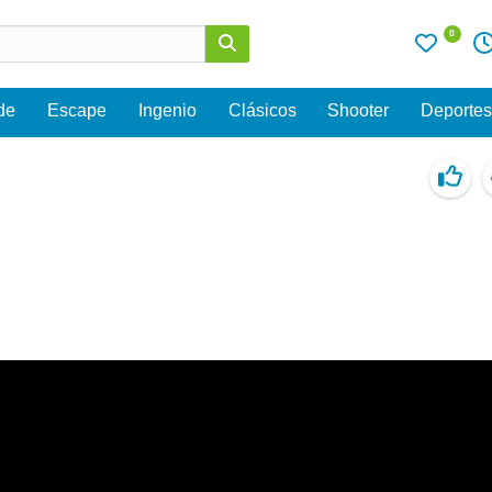
0
de
Escape
Ingenio
Clásicos
Shooter
Deporte