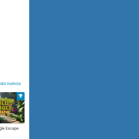
más nuevos
gle Escape