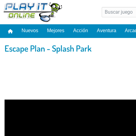
Nuevos
Mejores
Acción
Aventura
Arca
Escape Plan - Splash Park