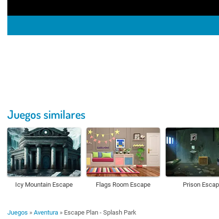
Juegos similares
Icy Mountain Escape
Flags Room Escape
Prison Esca
Juegos
»
Aventura
»
Escape Plan - Splash Park